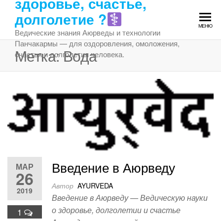
здоровье, счастье,
Перейти
долголетие ?‍
к
МЕНЮ
содержимому
Ведические знания Аюрведы и технологии
Панчакармы — для оздоровления, омоложения,
Метка:
Вода
счастья и долголетия человека.
Введение в Аюрведу
МАР
26
Автор
AYURVEDA
2019
Введение в Аюрведу — Ведическую науки
о здоровье, долголетии и счастье
1